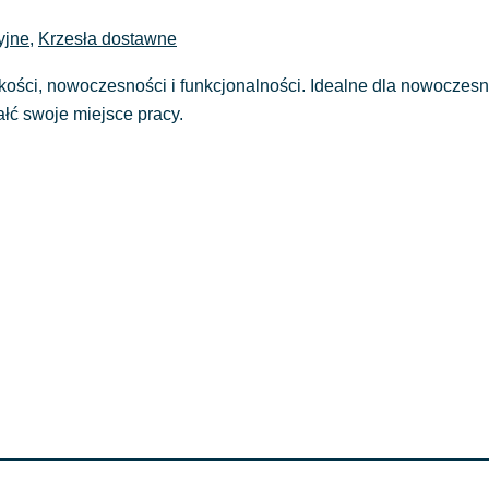
yjne
,
Krzesła dostawne
kości, nowoczesności i funkcjonalności. Idealne dla nowoczesny
ałć swoje miejsce pracy.